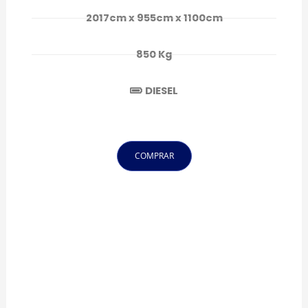
2017cm x 955cm x 1100cm
850 Kg
DIESEL
COMPRAR