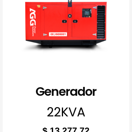
Generador
22KVA
$
13.277,72