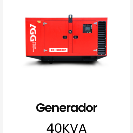
Generador
40KVA