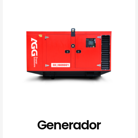
Generador