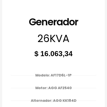
Generador
26KVA
$ 16.063,34
Modelo: AF17D6L-1P
Motor: AGG AF2540
Alternador: AGG KK184D