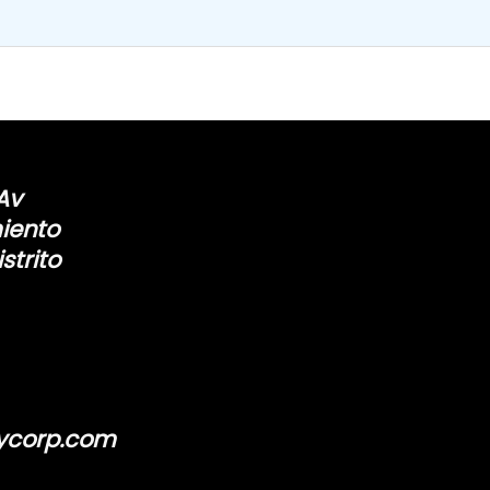
Av
miento
strito
ycorp.com