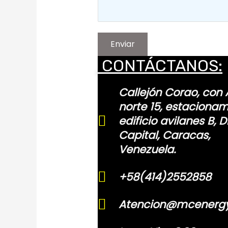
Enviar
CONTÁCTANOS:
Callejón Corao, con 
norte 15, estaciona
edificio avilanes B, Di
Capital, Caracas,
Venezuela.
+58(414)2552858
Atencion@mcenerg